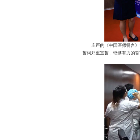
庄严的《中国医师誓言》
誓词郑重宣誓，铿锵有力的誓