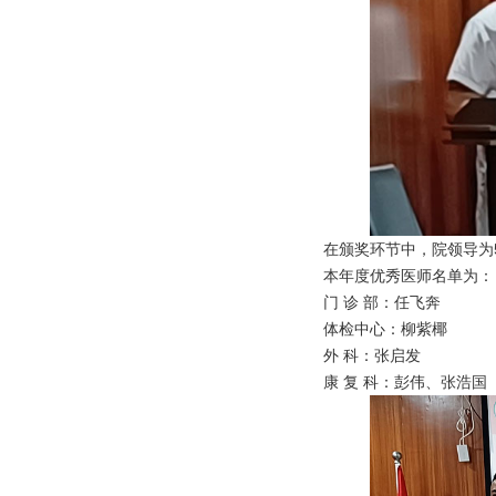
在颁奖环节中，院领导为
本年度优秀医师名单为：
门 诊 部：任飞奔
体检中心：柳紫椰
外 科：张启发
康 复 科：彭伟、张浩国