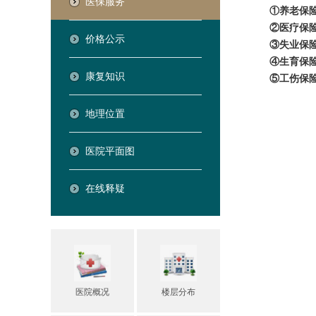
医保服务
①养老保
②医疗保
价格公示
③失业保
④生育保
康复知识
⑤工伤保
地理位置
医院平面图
在线释疑
医院概况
楼层分布