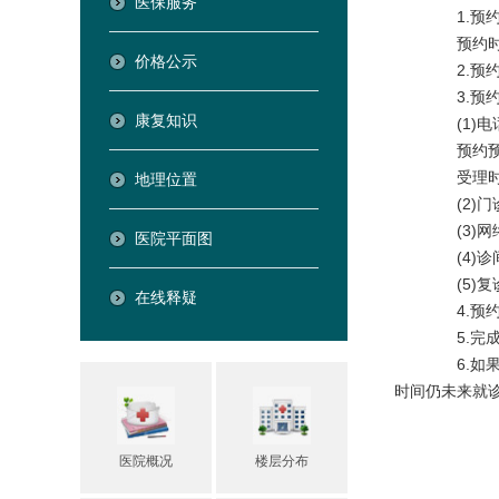
医保服务
1.预约
预约时留
价格公示
2.预约
3.预约
康复知识
(1)电
预约预
受理时间：
地理位置
(2)门
(3)网
医院平面图
(4)诊间
(5)复诊
在线释疑
4.预约
5.完成
6.如果
时间仍未来就
医院概况
楼层分布