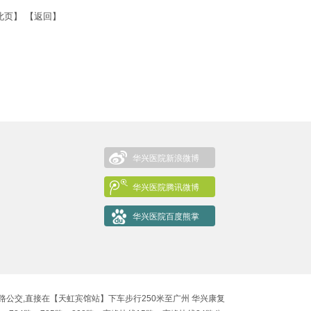
此页】
【返回】
华兴医院新浪微博
华兴医院腾讯微博
华兴医院百度熊掌
502路公交,直接在【天虹宾馆站】下车步行250米至广州 华兴康复