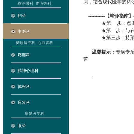
则，结合现代医学的科
微创骨科
血管外科
妇科
-----------【就诊指南】----
★第一 步：点击
★第二步：与在线
中医科
★第三步：持预约
糖尿病专科
心血管科
温馨提示：
专病专
疼痛科
苦
精神心理科
.
体检科
康复科
康复医学科
眼科