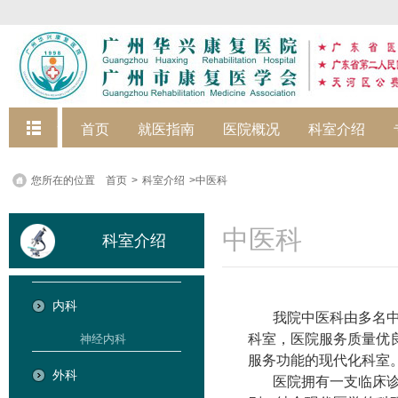
快捷菜单
首页
就医指南
医院概况
科室介绍
您所在的位置
首页
>
科室介绍
>中医科
中医科
科室介绍
内科
我院中医科由多名
科室，医院服务质量优
神经内科
服务功能的现代化科室
外科
医院拥有一支临床