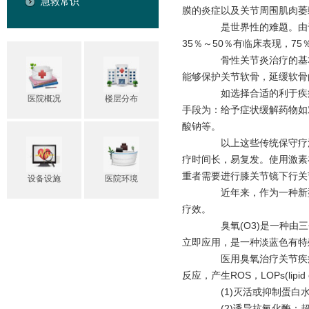
急救常识
膜的炎症以及关节周围肌肉萎
是世界性的难题。由于人
35％～50％有临床表现，7
骨性关节炎治疗的基本
能够保护关节软骨，延缓软骨
如选择合适的利于疾病
医院概况
楼层分布
手段为：给予症状缓解药物如
酸钠等。
以上这些传统保守疗法
疗时间长，易复发。使用激素
重者需要进行膝关节镜下行关
设备设施
医院环境
近年来，作为一种新型
疗效。
臭氧(O3)是一种由三
立即应用，是一种淡蓝色有特
医用臭氧治疗关节疾病
反应，产生ROS，LOPs(lipid ox
(1)灭活或抑制蛋白水
(2)诱导抗氧化酶：超