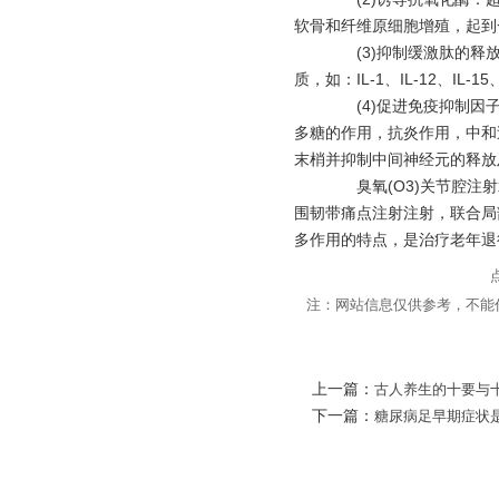
软骨和纤维原细胞增殖，起到
(3)抑制缓激肽的释放
质，如：IL-1、IL-12、IL-
(4)促进免疫抑制因子的
多糖的作用，抗炎作用，中和
末梢并抑制中间神经元的释放
臭氧(O3)关节腔注射
围韧带痛点注射注射，联合局
多作用的特点，是治疗老年退
注：网站信息仅供参考，不能
上一篇：
古人养生的十要与
下一篇：
糖尿病足早期症状