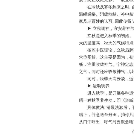
在冷秋及寒冬到来之时, 
温经通络、消疲散结、补中益
家及老百姓的认可, 因此使得
▶ 立秋调神，宜安养神
立秋是进入秋季的初始。
天的温度高，秋天的气候特点
按照中医理论，立秋后肺
穴位图解。这主要是因为，初
畅，注重收敛神气、宁神定志
之气，同时还应收敛神气，以
同时，秋季天高云淡，适
▶ 运动调养
进入秋季，是开展各种运
绍一种秋季养生功，即《道臧·
具体做法: 清晨洗漱后
咽下，并意送至丹田，捎停片
从口中呼出，呼气时要默念哂