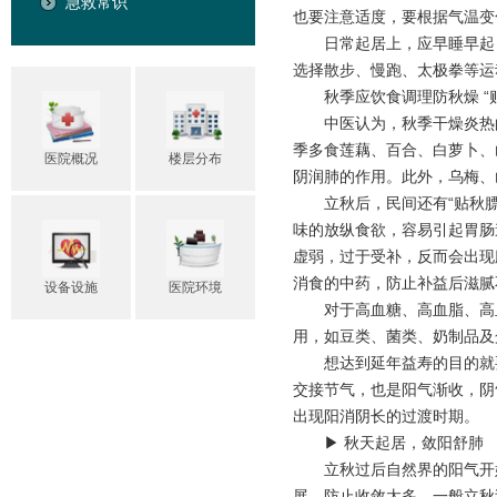
急救常识
也要注意适度，要根据气温变
日常起居上，应早睡早起
选择散步、慢跑、太极拳等运
秋季应饮食调理防秋燥 “
中医认为，秋季干燥炎热
季多食莲藕、百合、白萝卜、
医院概况
楼层分布
阴润肺的作用。此外，乌梅、
立秋后，民间还有“贴秋
味的放纵食欲，容易引起胃肠
虚弱，过于受补，反而会出现
消食的中药，防止补益后滋腻
设备设施
医院环境
对于高血糖、高血脂、高血
用，如豆类、菌类、奶制品及
想达到延年益寿的目的就
交接节气，也是阳气渐收，阴
出现阳消阴长的过渡时期。
▶ 秋天起居，敛阳舒肺
立秋过后自然界的阳气开
展，防止收敛太多。一般立秋